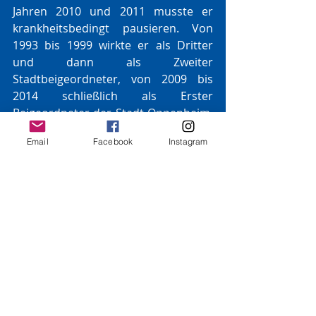
Jahren 2010 und 2011 musste er 
krankheitsbedingt pausieren. Von 
1993 bis 1999 wirkte er als Dritter 
und dann als Zweiter 
Stadtbeigeordneter, von 2009 bis 
2014 schließlich als Erster 
Beigeordneter der Stadt Oppenheim. 
Zudem war er insgesamt 15 Jahre 
Email
Facebook
Instagram
Mitglied des Verbandsgemeinderats, 
von 1994 bis 2004 als Mitglied der 
Grünen-Fraktion und 
Parteiunabhängiger im VG-Rat der 
Verbandsgemeinde Nierstein-
Oppenheim und von 2009 bis 2014 im 
VG-Rat Rhein-Selz.
Pressmitteilung