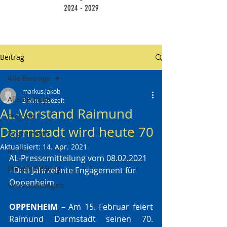
2024 - 2029
Beitrag
Alle Beiträge
markus.jakob
Alle Beiträge
2 Min. Lesezeit
AL-Vorstand Raimund
Projekte
Darmstadt wird heute 70
Nachrichten
Aktualisiert:
14. Apr. 2021
Archiv
AL-Pressemitteilung vom 08.02.2021 
Pressmitteilung
- Drei Jahrzehnte Engagement für 
Oppenheim
Veranstaltungen
OPPENHEIM 
– Am 15. Februar feiert 
Raimund Darmstadt seinen 70. 